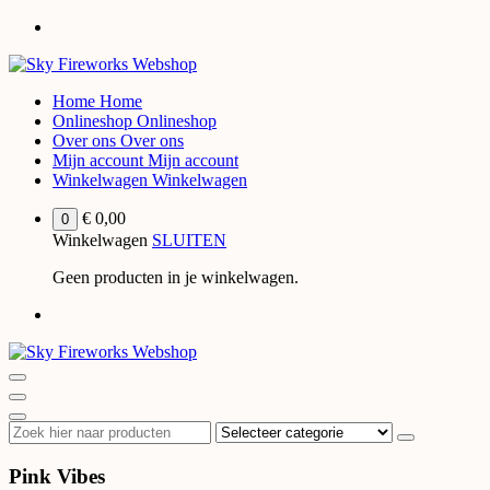
Spring
naar
de
inhoud
Home
Home
Onlineshop
Onlineshop
Over ons
Over ons
Mijn account
Mijn account
Winkelwagen
Winkelwagen
€
0,00
0
Winkelwagen
SLUITEN
Geen producten in je winkelwagen.
Pink Vibes