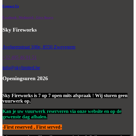
Contact Us
Facebook -Wedstrijd - Give Aways
Sky Fireworks
Avelgemstraat 100e, 8550 Zwevegem
+32 495 46 91 51
info@skylimited.be
Openingsuren 2026
Sky Fireworks is 7 op 7 open mits afspraak
!
Wij sturen geen
vuurwerk op.
Kan je uw vuurwerk reserveren via onze website en op de
gewenste dag afhalen.
-First reserved , First served-