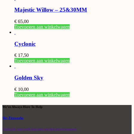
Majestic Willow – 25&30MM
€
65,00
Toevoegen aan winkelwagen
Cyclonic
€
17,50
Toevoegen aan winkelwagen
Golden Sky
€
10,00
Toevoegen aan winkelwagen
We’re Always Here To Help
Sky Fireworks
Verkocht vuurwerk kan niet worden teruggenomen